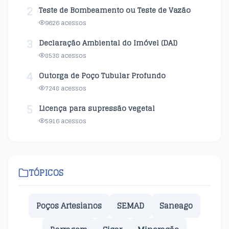
2
Teste de Bombeamento ou Teste de Vazão
9626 acessos
3
Declaração Ambiental do Imóvel (DAI)
8538 acessos
4
Outorga de Poço Tubular Profundo
7248 acessos
5
Licença para supressão vegetal
5916 acessos
TÓPICOS
Poços Artesianos
SEMAD
Saneago