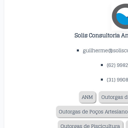
Solis Consultoria A
guilherme@solisco
(62) 998
(31) 990
ANM
Outorgas d
Outorgas de Poços Artesiano
Outorgas de Piscicultura