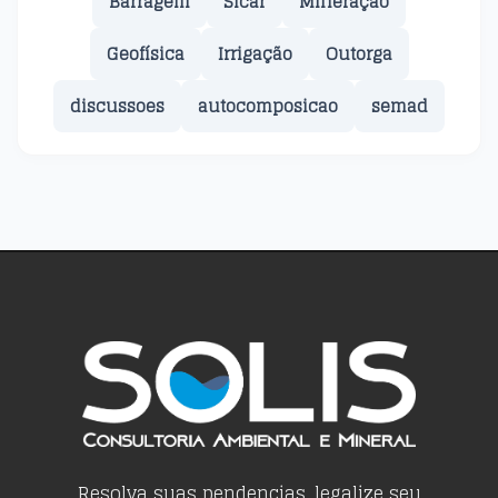
Barragem
Sicar
Mineração
Geofísica
Irrigação
Outorga
discussoes
autocomposicao
semad
Resolva suas pendencias, legalize seu