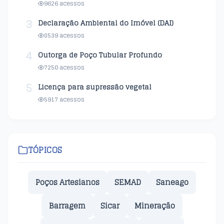
9626 acessos
3
Declaração Ambiental do Imóvel (DAI)
8539 acessos
4
Outorga de Poço Tubular Profundo
7250 acessos
5
Licença para supressão vegetal
5917 acessos
TÓPICOS
Poços Artesianos
SEMAD
Saneago
Barragem
Sicar
Mineração