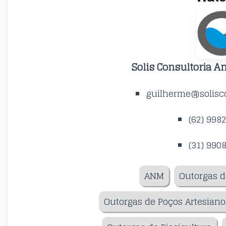
Solis Consultoria A
guilherme@solisco
(62) 998
(31) 990
ANM
Outorgas d
Outorgas de Poços Artesiano