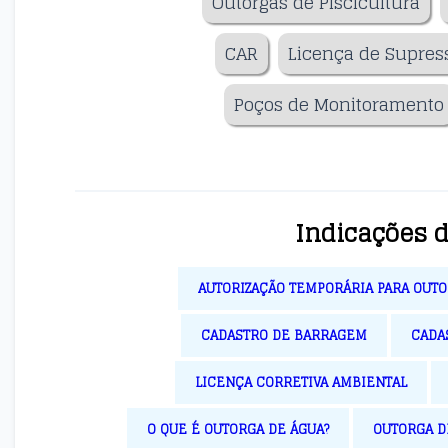
Outorgas de Piscicultura
CAR
Licença de Supres
Poços de Monitoramento
Indicações 
AUTORIZAÇÃO TEMPORÁRIA PARA OUT
CADASTRO DE BARRAGEM
CADA
LICENÇA CORRETIVA AMBIENTAL
O QUE É OUTORGA DE ÁGUA?
OUTORGA 