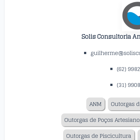
Solis Consultoria A
guilherme@solisco
(62) 998
(31) 990
ANM
Outorgas d
Outorgas de Poços Artesiano
Outorgas de Piscicultura