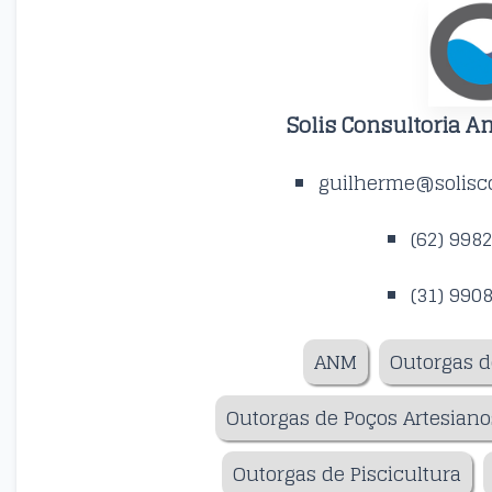
Solis Consultoria A
guilherme@solisco
(62) 998
(31) 990
ANM
Outorgas d
Outorgas de Poços Artesiano
Outorgas de Piscicultura