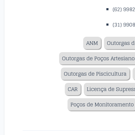
(62) 998
(31) 990
ANM
Outorgas d
Outorgas de Poços Artesiano
Outorgas de Piscicultura
CAR
Licença de Supres
Poços de Monitoramento