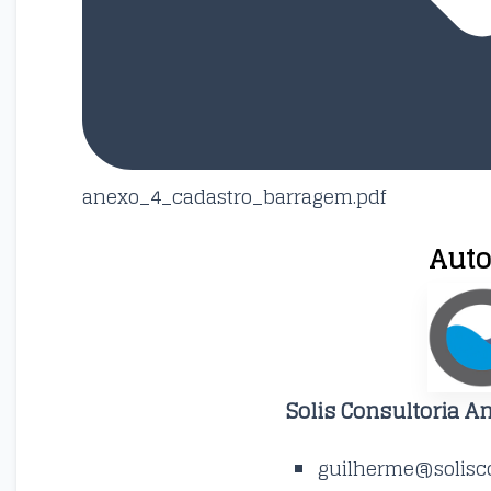
anexo_4_cadastro_barragem.pdf
Auto
Solis Consultoria A
guilherme@solisco