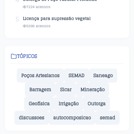
4
7224 acessos
5
Licença para supressão vegetal
5898 acessos
TÓPICOS
Poços Artesianos
SEMAD
Saneago
Barragem
Sicar
Mineração
Geofísica
Irrigação
Outorga
discussoes
autocomposicao
semad