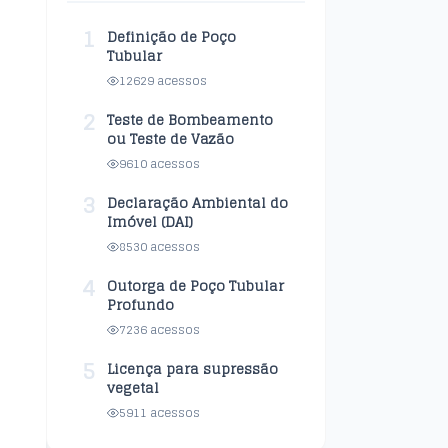
1
Definição de Poço
Tubular
12629 acessos
2
Teste de Bombeamento
ou Teste de Vazão
9610 acessos
3
Declaração Ambiental do
Imóvel (DAI)
8530 acessos
4
Outorga de Poço Tubular
Profundo
7236 acessos
5
Licença para supressão
vegetal
5911 acessos