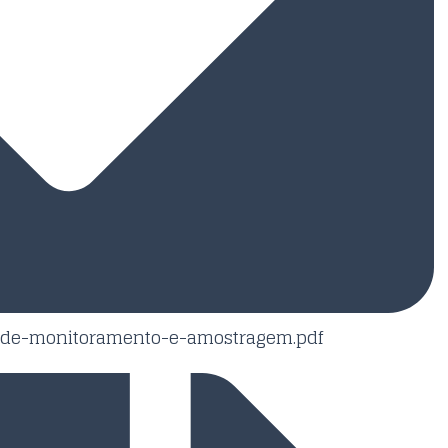
-de-monitoramento-e-amostragem.pdf