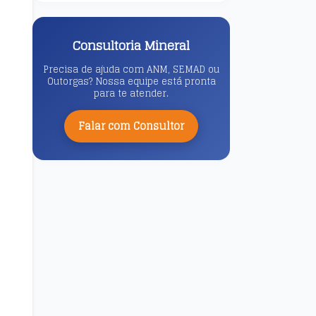
Consultoria Mineral
Precisa de ajuda com ANM, SEMAD ou
Outorgas? Nossa equipe está pronta
para te atender.
Falar com Consultor